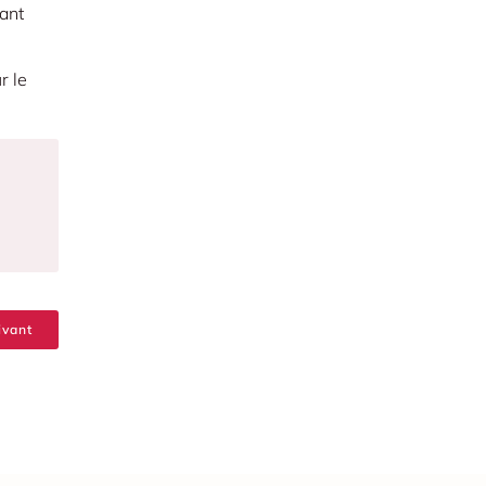
yant
r le
ivant